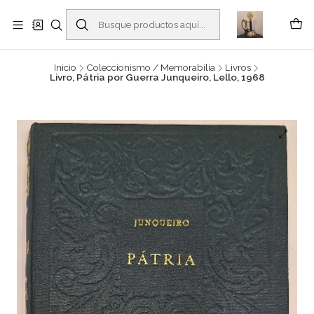
Buscantiguidades - Leilões. Colecionismo e antiguidades em Viana do
Castelo -
Leer más
Inicio
Coleccionismo / Memorabilia
Livros
Livro, Pátria por Guerra Junqueiro, Lello, 1968