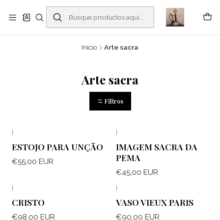
Buscantiguidades - Leilões. Colecionismo e antiguidades em Viana do
Castelo -
Leer más
Inicio
Arte sacra
Arte sacra
Filtros
|
|
ESTOJO PARA UNÇÃO
IMAGEM SACRA DA
PEMA
€55,00 EUR
€45,00 EUR
|
|
CRISTO
VASO VIEUX PARIS
€98,00 EUR
€90,00 EUR