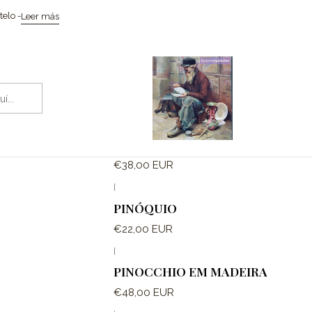
Inicio
Coleccionismo / Memorabilia
Brinquedos
elo -
Leer más
Brinquedos
|
PALHAÇO
€38,00 EUR
|
PINÓQUIO
€22,00 EUR
|
PINOCCHIO EM MADEIRA
€48,00 EUR