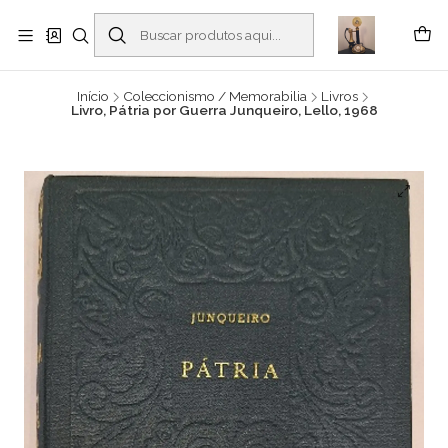
Buscantiguidades - Leilões. Colecionismo e antiguidades em Viana do
Castelo -
Leia mais
Início
Coleccionismo / Memorabilia
Livros
Livro, Pátria por Guerra Junqueiro, Lello, 1968