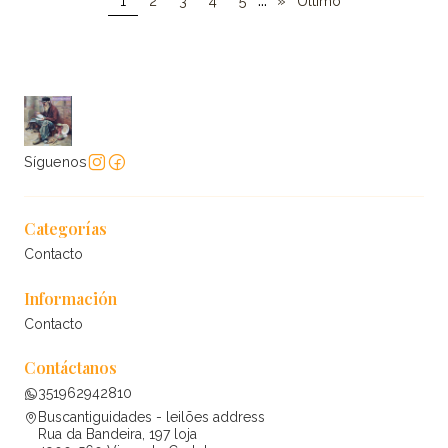
...
1
2
3
4
5
»
Último
Síguenos
Categorías
Contacto
Información
Contacto
Contáctanos
351962942810
Buscantiguidades - leilões address
Rua da Bandeira, 197 loja