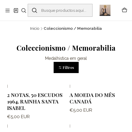
Buscantiguidades - Leilões. Colecionismo e antiguidades em Viana do
Castelo -
Leer más
Inicio
Coleccionismo / Memorabilia
Coleccionismo / Memorabilia
Medalhistica em geral
Filtros
|
|
2 NOTAS, 50 ESCUDOS
A MOEDA DO MÊS
1964, RAINHA SANTA
CANADÁ
ISABEL
€5,00 EUR
€5,00 EUR
|
|