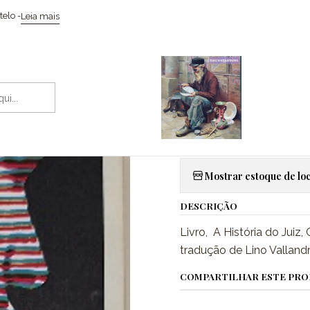
oleccionismo / Memorabilia
Livros
Livro, A História do Juiz - Char
elo -
Leia mais
|
Livro, A Hist
Morgan
Adic
Quantidade
Mostrar estoque de loc
DESCRIÇÃO
Livro, A História do Juiz, 
tradução de Lino Vallandr
COMPARTILHAR ESTE PR