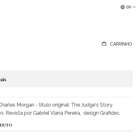
les Morgan
Buscantiguidades - Leilões Colecionismo e Antigui
BR
ória do Juiz - Charles
CARRINHO
ionar ao Carrinho
Comprar agora
ais
Charles Morgan - título original: The Judge's Story,
o, Revista por Gabriel Viana Pereira, design Grafidec.
ODUTO