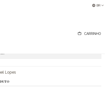
 Lopes
Buscantiguidades - Leilões Colecionismo e Antigui
BR
a Braba, Manuel Lopes
CARRINHO
ionar ao Carrinho
Comprar agora
ais
uel Lopes
ODUTO