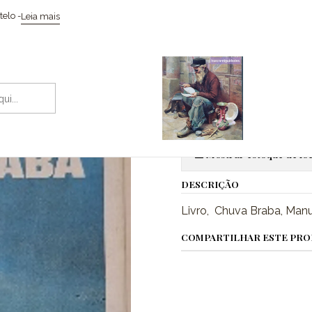
Coleccionismo / Memorabilia
Livros
Livro, Chuva Braba, Manuel
elo -
Leia mais
|
Livro, Chuv
Adic
Quantidade
Mostrar estoque de loc
DESCRIÇÃO
Livro, Chuva Braba, Man
COMPARTILHAR ESTE PR