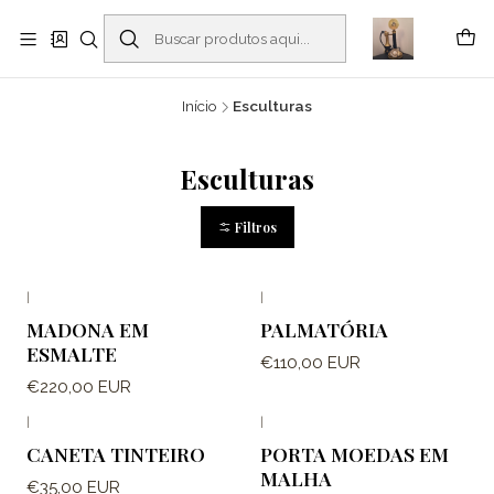
Buscantiguidades - Leilões. Colecionismo e antiguidades em Viana do
Castelo -
Leia mais
Início
Esculturas
Esculturas
Filtros
|
|
Fora de estoque
MADONA EM
PALMATÓRIA
ESMALTE
€110,00 EUR
€220,00 EUR
|
|
Fora de estoque
CANETA TINTEIRO
PORTA MOEDAS EM
MALHA
€35,00 EUR