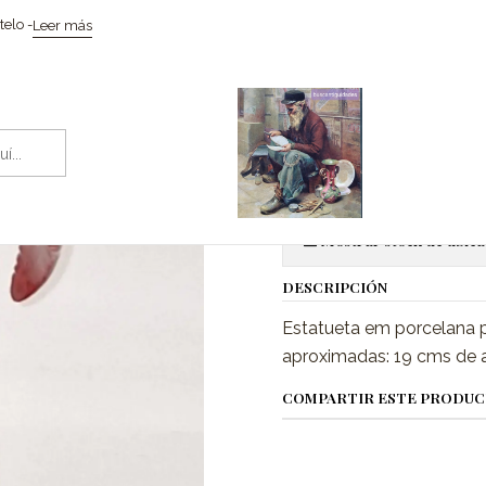
Inicio
Cerâmicas
Pássaro em porcelana Artibus
elo -
Leer más
|
Pássaro em 
Ag
Cantidad
Mostrar stock de ubica
DESCRIPCIÓN
Estatueta em porcelana 
aproximadas: 19 cms de a
COMPARTIR ESTE PRODU