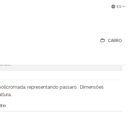
Buscantiguidades - Leilões Colecionismo e Antigui
ES
porcelana Artibus
CARRO
regar al carro
Comprar ahora
ciones
policromada, representando pássaro. Dimensões
ltura.
CTO