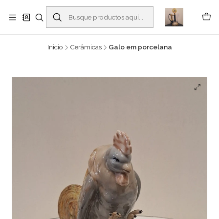
Buscantiguidades - Leilões. Colecionismo e antiguidades em Viana do
Castelo -
Leer más
Inicio
Cerâmicas
Galo em porcelana