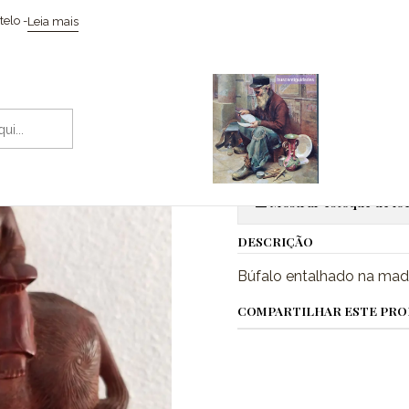
Início
Esculturas
Búfalo em madeira
elo -
Leia mais
|
Búfalo em m
Adic
Quantidade
Mostrar estoque de loc
DESCRIÇÃO
Búfalo entalhado na made
COMPARTILHAR ESTE PR