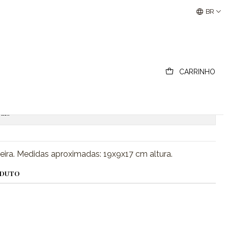
Buscantiguidades - Leilões Colecionismo e Antigui
BR
adeira
CARRINHO
ionar ao Carrinho
Comprar agora
ais
ira. Medidas aproximadas: 19x9x17 cm altura.
ODUTO