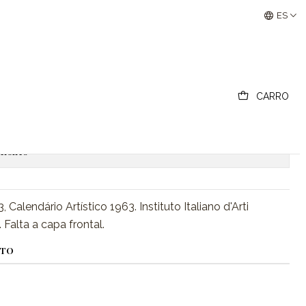
dário
Buscantiguidades - Leilões Colecionismo e Antigui
ES
Artístico 1963, Calendário
CARRO
regar al carro
Comprar ahora
ciones
 Calendário Artístico 1963. Instituto Italiano d'Arti
 Falta a capa frontal.
CTO