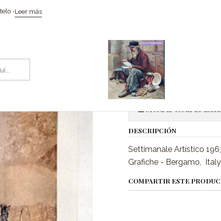
o
Coleccionismo / Memorabilia
Settimanale Artístico 1963, Calen
elo -
Leer más
|
Settimanale 
Ag
Cantidad
Mostrar stock de ubica
DESCRIPCIÓN
Settimanale Artístico 1963,
Grafiche - Bergamo, Italy.
COMPARTIR ESTE PRODU