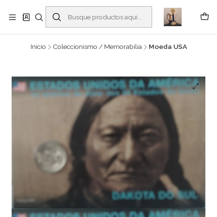
Buscantiguidades - Leilões. Colecionismo e antiguidades em Viana do
Castelo -
Leer más
Inicio
Coleccionismo / Memorabilia
Moeda USA