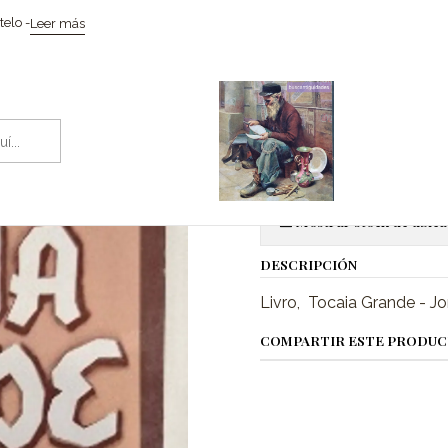
Coleccionismo / Memorabilia
Livros
Livro, Tocaia Grande - Jorg
elo -
Leer más
|
Livro, Tocai
Ag
Cantidad
Mostrar stock de ubica
DESCRIPCIÓN
Livro, Tocaia Grande - 
COMPARTIR ESTE PRODU