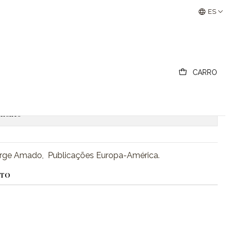
e Amado
Buscantiguidades - Leilões Colecionismo e Antigui
ES
a Grande - Jorge Amado
CARRO
regar al carro
Comprar ahora
ciones
Jorge Amado, Publicações Europa-América.
CTO