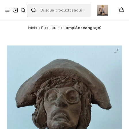
Buscantiguidades - Leilões. Colecionismo e antiguidades em Viana do
Castelo -
Leer más
Inicio
Esculturas
Lampião (cangaço)