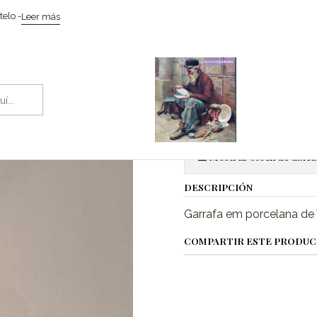
Inicio
Cerâmicas
Garrafa louça de Viana do Castelo
elo -
Leer más
|
Garrafa louç
Ag
Cantidad
Mostrar stock de ubica
DESCRIPCIÓN
Garrafa em porcelana de 
COMPARTIR ESTE PRODU