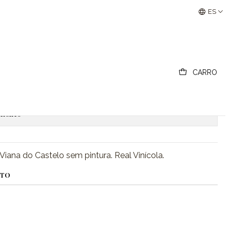
Buscantiguidades - Leilões Colecionismo e Antigui
ES
a de Viana do Castelo
CARRO
regar al carro
Comprar ahora
ciones
Viana do Castelo sem pintura. Real Vinícola.
CTO