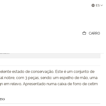
Buscantiguidades - Leilões Colecionismo e Antigui
ES
lette
CARRO
regar al carro
Comprar ahora
ciones
xcelente estado de conservação. Este é um conjunto de
al nobre, com 3 peças, sendo: um espelho de mão, uma
n em relevo. Apresentado numa caixa de forro de cetim
CTO