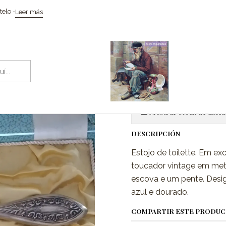
Inicio
Objetos de arte e metais nobres
Estojo de toilette
elo -
Leer más
|
Estojo de toi
Ag
Cantidad
Mostrar stock de ubica
DESCRIPCIÓN
Estojo de toilette. Em e
toucador vintage em met
escova e um pente. Desig
azul e dourado.
COMPARTIR ESTE PRODU