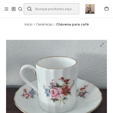
Buscantiguidades - Leilões. Colecionismo e antiguidades em Viana do
Castelo -
Leer más
Inicio
Cerâmicas
Chávena para café