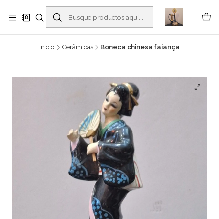
Buscantiguidades - Leilões. Colecionismo e antiguidades em Viana do
Castelo -
Leer más
Inicio
Cerâmicas
Boneca chinesa faiança