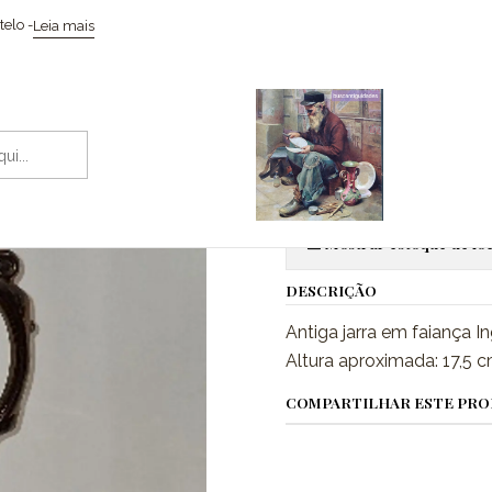
Início
Cerâmicas
Jarra copper luster
elo -
Leia mais
|
Jarra copper
Adic
Quantidade
Mostrar estoque de loc
DESCRIÇÃO
Antiga jarra em faiança In
Altura aproximada: 17,5 c
COMPARTILHAR ESTE PR