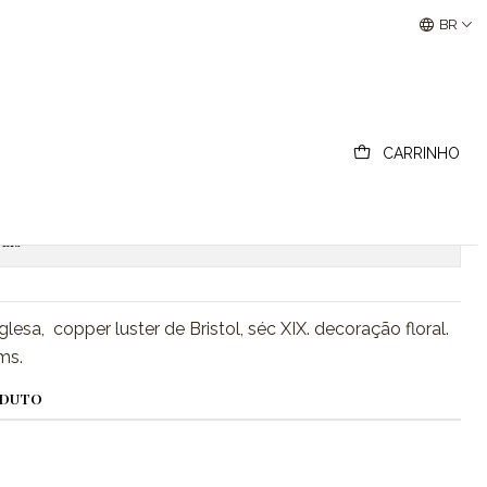
Buscantiguidades - Leilões Colecionismo e Antigui
BR
 luster
CARRINHO
ionar ao Carrinho
Comprar agora
ais
glesa, copper luster de Bristol, séc XIX. decoração floral.
ms.
ODUTO