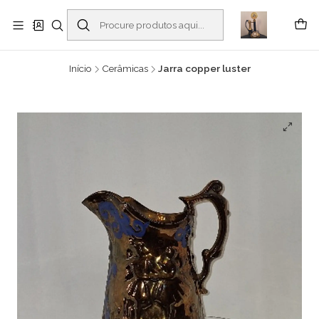
Buscantiguidades - Leilões. Colecionismo e antiguidades em Viana do
Castelo -
Ler mais
Início
Cerâmicas
Jarra copper luster