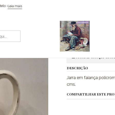
Início
Cerâmicas
Jarra em faiança art nouveau
elo -
Leia mais
|
Jarra em fai
Adic
Quantidade
Mostrar estoque de loc
DESCRIÇÃO
Jarra em faiança policrom
cms.
COMPARTILHAR ESTE PR