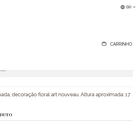
Buscantiguidades - Leilões Colecionismo e Antigui
BR
ança art nouveau
CARRINHO
ionar ao Carrinho
Comprar agora
ais
ada, decoração floral art nouveau. Altura aproximada: 17
ODUTO