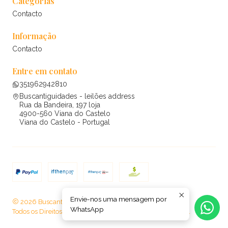
Categorias
Contacto
Informação
Contacto
Entre em contato
351962942810
Buscantiguidades - leilões address
Rua da Bandeira, 197 loja
4900-560 Viana do Castelo
Viana do Castelo - Portugal
Envie-nos uma mensagem por
2026 Buscantiguidades - leilões .
WhatsApp
Todos os Direitos Reservados.
Com tecnologia Jumpseller
.