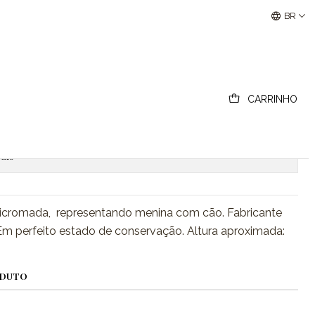
cão
Buscantiguidades - Leilões Colecionismo e Antigui
BR
celana, Menina com cão
CARRINHO
ionar ao Carrinho
Comprar agora
ais
licromada, representando menina com cão. Fabricante
Em perfeito estado de conservação. Altura aproximada:
ODUTO