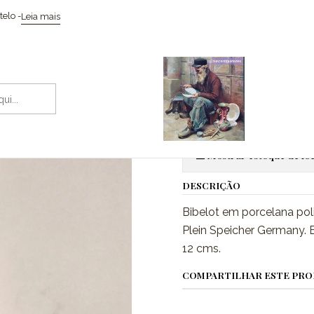
cio
Coleccionismo / Memorabilia
Bibelot, porcelana, Menina com 
elo -
Leia mais
|
Bibelot, por
Adic
Quantidade
Mostrar estoque de loc
DESCRIÇÃO
Bibelot em porcelana po
Plein Speicher Germany. 
12 cms.
COMPARTILHAR ESTE PR