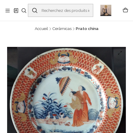
Buscantiguidades - Leilões. Colecionismo e antiguidades em Viana do
Castelo -
En savoir plus
Accueil
Cerâmicas
Prato china