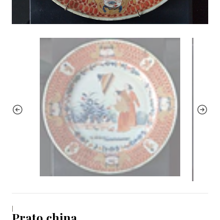
|
Prato china