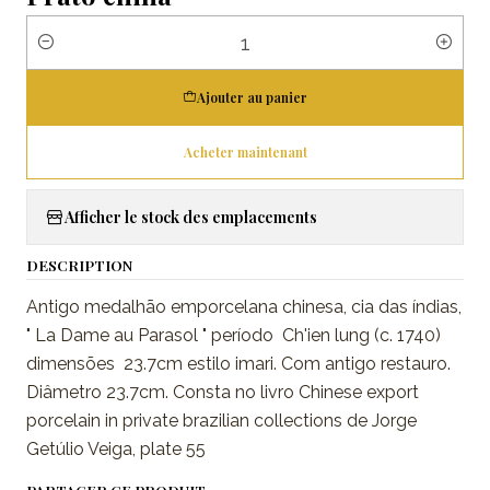
Quantité
Ajouter au panier
Acheter maintenant
Afficher le stock des emplacements
DESCRIPTION
Antigo medalhão emporcelana chinesa, cia das índias,
" La Dame au Parasol " período Ch'ien lung (c. 1740)
dimensões 23.7cm estilo imari. Com antigo restauro.
Diâmetro 23.7cm. Consta no livro Chinese export
porcelain in private brazilian collections de Jorge
Getúlio Veiga, plate 55
PARTAGER CE PRODUIT