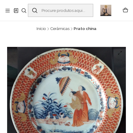
Buscantiguidades - Leilões. Colecionismo e antiguidades em Viana do
Castelo -
Ler mais
Início
Cerâmicas
Prato china