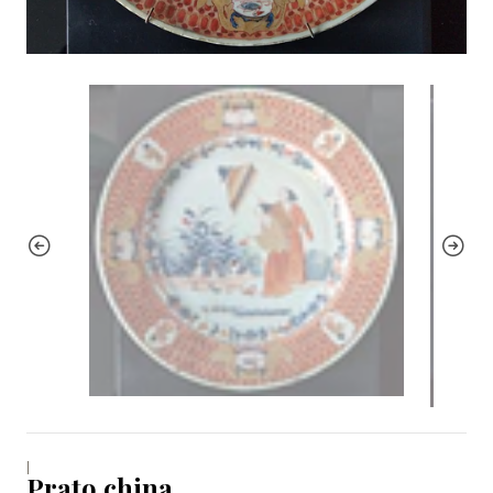
|
Prato china