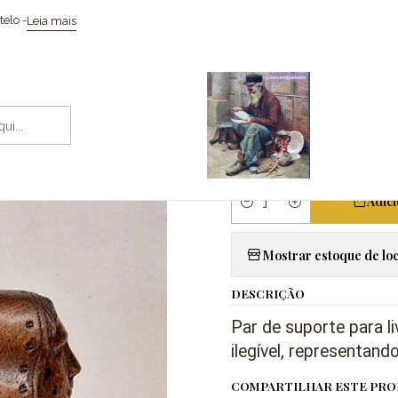
Suporte de livros, bookends, bustos de casal da Bretanha, escu
elo -
Leia mais
|
Suporte de l
casal da Bre
madeira.
Adic
Quantidade
Mostrar estoque de loc
DESCRIÇÃO
Par de suporte para l
ilegível, representand
COMPARTILHAR ESTE PR