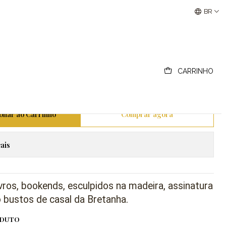
pidos em madeira.
Buscantiguidades - Leilões Colecionismo e Antigui
BR
ivros, bookends, bustos de
tanha, escupidos em
CARRINHO
ionar ao Carrinho
Comprar agora
ais
ivros, bookends, esculpidos na madeira, assinatura
o bustos de casal da Bretanha.
ODUTO