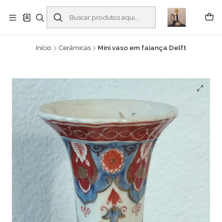
Buscantiguidades - Leilões. Colecionismo e antiguidades em Viana do
Castelo -
Leia mais
Início
Cerâmicas
Mini vaso em faiança Delft