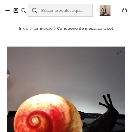
Buscantiguidades - Leilões. Colecionismo e antiguidades em Viana do
Castelo -
Leia mais
Início
Iluminação
Candeeiro de mesa, caracol