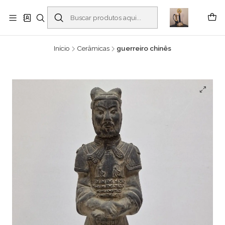
Buscantiguidades - Leilões. Colecionismo e antiguidades em Viana do
Castelo -
Leia mais
Início
Cerâmicas
guerreiro chinês