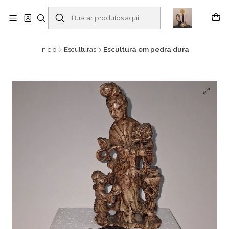
Buscantiguidades - Leilões. Colecionismo e antiguidades em Viana do
Castelo -
Leia mais
Início
Esculturas
Escultura em pedra dura