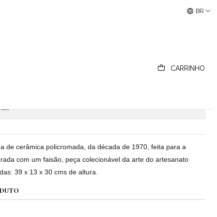
Buscantiguidades - Leilões Colecionismo e Antigui
BR
rativa licor Garnier
CARRINHO
ionar ao Carrinho
Comprar agora
ais
ana de cerâmica policromada, da década de 1970, feita para a
rada com um faisão, peça colecionável da arte do artesanato
das: 39 x 13 x 30 cms de altura.
ODUTO