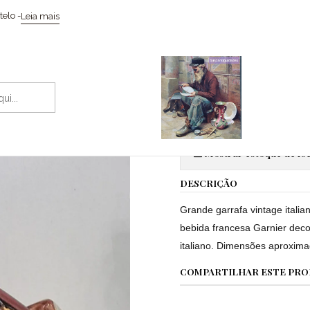
Início
Garrafa decorativa licor Garnier
elo -
Leia mais
|
Garrafa deco
Adic
Quantidade
Mostrar estoque de loc
DESCRIÇÃO
Grande garrafa vintage itali
bebida francesa Garnier deco
italiano. Dimensões aproxima
COMPARTILHAR ESTE PR