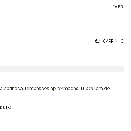
Buscantiguidades - Leilões Colecionismo e Antigui
BR
riental em madeira
CARRINHO
ionar ao Carrinho
Comprar agora
ais
a patinada. Dimensões aproximadas: 11 x 26 cm de
ODUTO