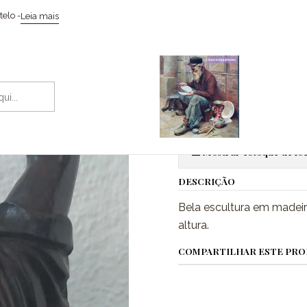
Início
Esculturas
Escultura Oriental em madeira
elo -
Leia mais
|
Escultura O
Adic
Quantidade
Mostrar estoque de loc
DESCRIÇÃO
Bela escultura em madeir
altura.
COMPARTILHAR ESTE PR