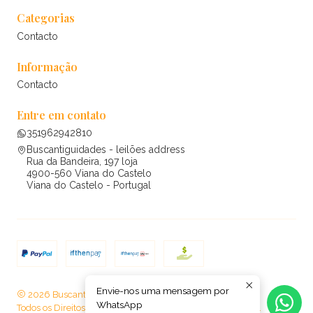
Categorias
Contacto
Informação
Contacto
Entre em contato
351962942810
Buscantiguidades - leilões address
Rua da Bandeira, 197 loja
4900-560 Viana do Castelo
Viana do Castelo - Portugal
Envie-nos uma mensagem por
2026 Buscantiguidades - leilões .
WhatsApp
Todos os Direitos Reservados.
Com tecnologia Jumpseller
.