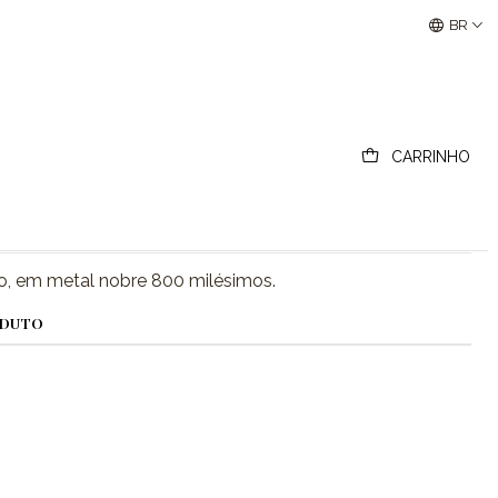
Buscantiguidades - Leilões Colecionismo e Antigui
BR
atismo
CARRINHO
ais
o, em metal nobre 800 milésimos.
ODUTO