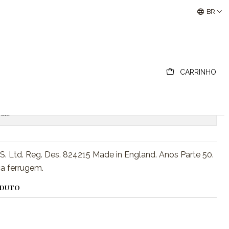
Buscantiguidades - Leilões Colecionismo e Antigui
BR
ntage
CARRINHO
ionar ao Carrinho
Comprar agora
ais
 S. Ltd. Reg. Des. 824215 Made in England. Anos Parte 50.
a ferrugem.
ODUTO