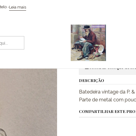
Início
Vidros & Cristais
Batedeira vintage
elo -
Leia mais
|
Batedeira vi
Adic
Quantidade
Mostrar estoque de loc
DESCRIÇÃO
Batedeira vintage da P. &
Parte de metal com pouc
COMPARTILHAR ESTE PR