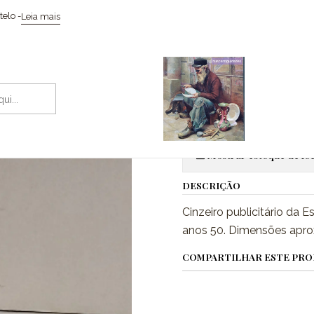
nício
Coleccionismo / Memorabilia
Cinzeiro com ampulheta da Es
elo -
Leia mais
|
Cinzeiro co
Adic
Quantidade
Mostrar estoque de loc
DESCRIÇÃO
Cinzeiro publicitário da
anos 50. Dimensões aprox
COMPARTILHAR ESTE PR