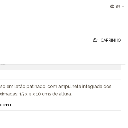
so
Buscantiguidades - Leilões Colecionismo e Antigui
BR
m ampulheta da Esso
CARRINHO
ionar ao Carrinho
Comprar agora
ais
 Esso em latão patinado, com ampulheta integrada dos
imadas: 15 x 9 x 10 cms de altura.
ODUTO