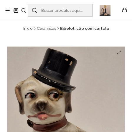
Buscantiguidades - Leilões. Colecionismo e antiguidades em Viana do
Castelo -
Leia mais
Início
Cerâmicas
Bibelot, cão com cartola