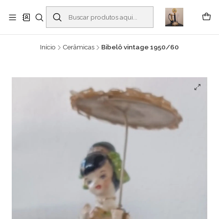
Buscantiguidades - Leilões. Colecionismo e antiguidades em Viana do
Castelo -
Leia mais
Início
Cerâmicas
Bibelô vintage 1950/60