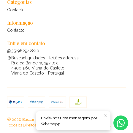
Categorias
Contacto
Informação
Contacto
Entre em contato
351962942810
Buscantiguidades - leilões address
Rua da Bandeira, 197 loja
4900-560 Viana do Castelo
Viana do Castelo - Portugal
Envie-nos uma mensagem por
2026 Buscantiguidades - leilões .
WhatsApp
Todos os Direitos Reservados.
Com tecnologia Jumpseller
.