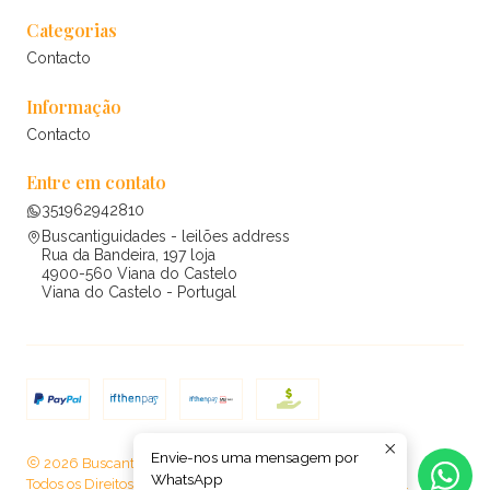
Categorias
Contacto
Informação
Contacto
Entre em contato
351962942810
Buscantiguidades - leilões address
Rua da Bandeira, 197 loja
4900-560 Viana do Castelo
Viana do Castelo - Portugal
Envie-nos uma mensagem por
2026 Buscantiguidades - leilões .
WhatsApp
Todos os Direitos Reservados.
Com tecnologia Jumpseller
.