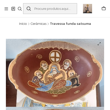
Buscantiguidades - Leilões. Colecionismo e antiguidades em Viana do
Castelo -
Ler mais
Início
Cerâmicas
Travessa funda satsuma