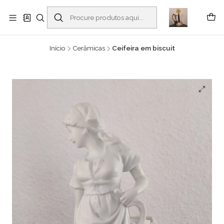
Buscantiguidades - Leilões. Colecionismo e antiguidades em Viana do
Castelo -
Ler mais
Início
Cerâmicas
Ceifeira em biscuit