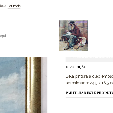
Início
Coleccionismo / Memorabilia
Pintura iconográfica Russa
elo -
Ler mais
|
Pintura icon
Adic
Quantidade
Mostrar stock das loca
DESCRIÇÃO
Bela pintura a óleo emol
aproximado: 24,5 x 18,5
PARTILHAR ESTE PRODUT