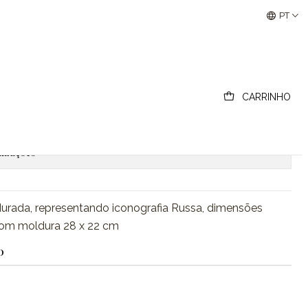
Buscantiguidades - Leilões Colecionismo e Antigui
PT
ográfica Russa
CARRINHO
ionar ao Carrinho
Comprar agora
lizações
durada, representando iconografia Russa, dimensões
 com moldura 28 x 22 cm
O