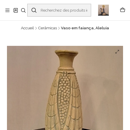
Buscantiguidades - Leilões. Colecionismo e antiguidades em Viana do
Castelo -
En savoir plus
Accueil
Cerâmicas
Vaso em faiança, Aleluia