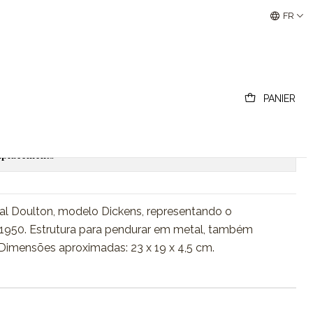
Buscantiguidades - Leilões Colecionismo e Antigui
FR
on, Dickens Mod., Sam Weller
PANIER
outer au panier
Acheter maintenant
emplacements
al Doulton, modelo Dickens, representando o
1950. Estrutura para pendurar em metal, também
Dimensões aproximadas: 23 x 19 x 4,5 cm.