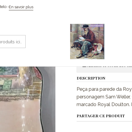
Accueil
Cerâmicas
Royal Doulton, Dickens Mod., Sam Weller
elo -
En savoir plus
|
Royal Doult
Aj
Quantité
Afficher le stock des 
DESCRIPTION
Peça para parede da Roy
personagem Sam Weller, 
marcado Royal Doulton. 
PARTAGER CE PRODUIT