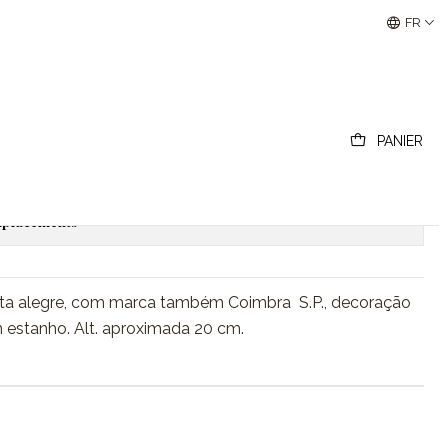
Buscantiguidades - Leilões Colecionismo e Antigui
FR
 alegre
PANIER
outer au panier
Acheter maintenant
emplacements
ta alegre, com marca também Coimbra S.P., decoração
 estanho. Alt. aproximada 20 cm.