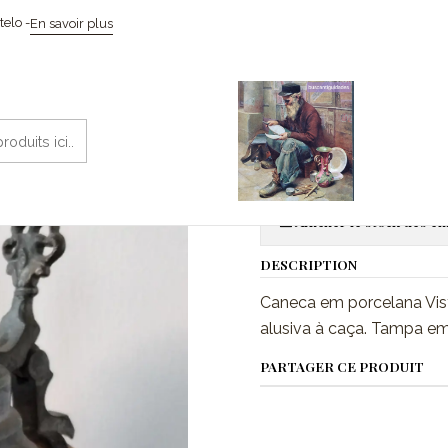
Accueil
Cerâmicas
Caneca Vista alegre
elo -
En savoir plus
|
Caneca Vista
Aj
Quantité
Afficher le stock des 
DESCRIPTION
Caneca em porcelana Vis
alusiva à caça. Tampa em
PARTAGER CE PRODUIT