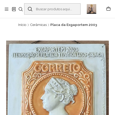
Buscantiguidades - Leilões. Colecionismo e antiguidades em Viana do
Castelo -
Leia mais
Início
Cerâmicas
Placa da Exgaportem 2003