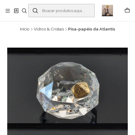
Buscantiguidades - Leilões. Colecionismo e antiguidades em Viana do
Castelo -
Leia mais
Início
Vidros & Cristais
Pisa-papéis da Atlantis