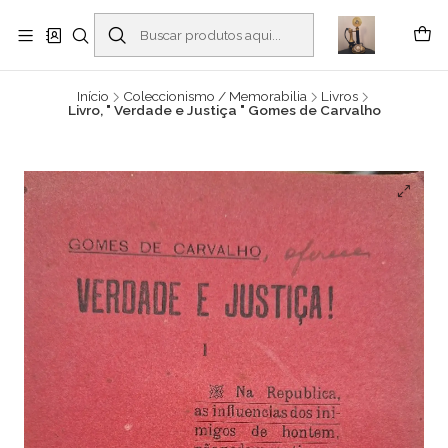
Buscantiguidades - Leilões. Colecionismo e antiguidades em Viana do
Castelo -
Leia mais
Início
Coleccionismo / Memorabilia
Livros
Livro, " Verdade e Justiça " Gomes de Carvalho